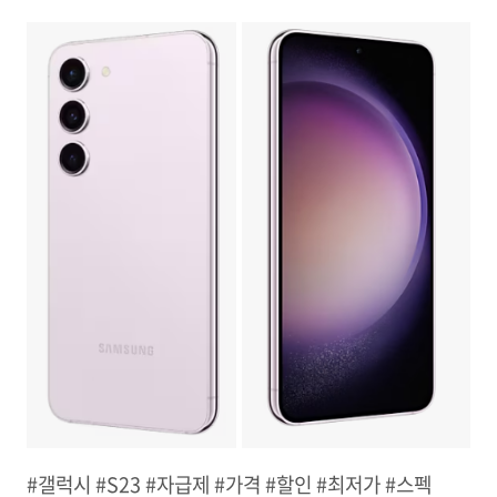
#갤럭시 #S23 #자급제 #가격 #할인 #최저가 #스펙