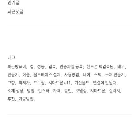
인기글
최근댓글
태그
빼는방ㅂ버
앱
성능
앱ㄷ
인증파일 등록
핸드폰 백업복원
배우
만들기
어플
몰드베이스 설계
사용방법
나이
스팩
소재 만들기
고향
최저가
프로필
시마트론 e11
기신몰드
연결이 안될때
소재 생성
방법
인스타
가격
할인
모델링
시마트론
갤럭시
추천
가공방법