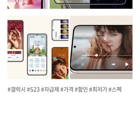
#갤럭시 #S23 #자급제 #가격 #할인 #최저가 #스펙