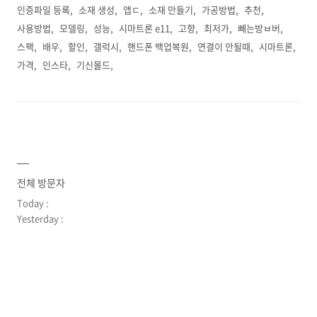
인증파일 등록
소재 생성
앱ㄷ
소재 만들기
가공방법
추천
사용방법
모델링
성능
시마트론 e11
고향
최저가
빼는방ㅂ버
스팩
배우
할인
갤럭시
핸드폰 백업복원
연결이 안될때
시마트론
가격
인스타
기신몰드
전체 방문자
Today :
Yesterday :