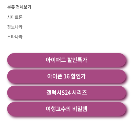
분류 전체보기
축키 설정하는 방법은 꼭 배우셔서 활용하시기 바
랍니다. 시마트론으로한줄 글자외줄 텍스트 쓰기
시마트론
가 궁금하시다면 시마트론 한즐 폰트 사용방법 을
클릭하세요. 1. 시마트론 단축키 설정하기 시
정보나라
마트론 단축키 설정방법에 대해 설명하도록 하겠
스타나라
습니다. ▲ 먼저 시마트론을 실행해서 모델링 파
일을 하나 불러옵니다. ▲ 보기 > 사용자 정의 ..
<
아이패드 할인특가
아이폰 16 할인가
갤럭시S24 시리즈
여행고수의 비밀템