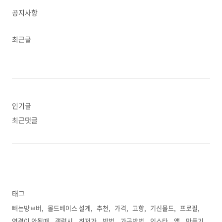
공지사항
최근글
인기글
최근댓글
태그
빼는방ㅂ버
몰드베이스 설계
추천
가격
고향
기신몰드
프로필
연결이 안될때
갤럭시
최저가
방법
가공방법
인스타
앱
만들기