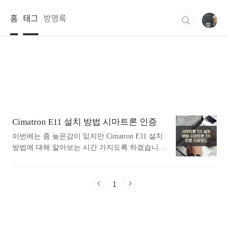
본문 바로가기
홈
태그
방명록
Cimatron E11 설치 방법 시마트론 인증
이번에는 좀 늦은감이 있지만 Cimatron E11 설치
방법에 대해 알아보는 시간 가지도록 하겠습니다.
요즘은 대부분 64bit 운영체제 이기 때문에 64bit
전용 설치파일만 올려 놓았습니다. 혹시 32bit 가
필요하신분은 댓글을 달아주시기 바랍니다. 아마
1
수요가 없을것 같아서 제외했으니 참고하세요. 설
치방법과 서비스팩 sp1 sp2 sp3 까지 모두 첨부하
였구요 한글화 파일도 첨부했습니다. 그리고 제일
중요한건 제품 인증을 할때 네트워크 어드레스 변