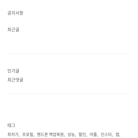
공지사항
최근글
인기글
최근댓글
태그
최저가
프로필
핸드폰 백업복원
성능
할인
어플
인스타
앱