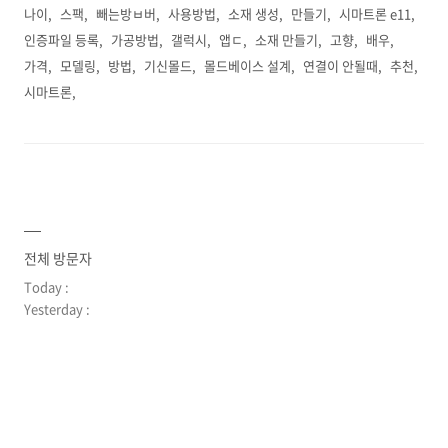
나이
스팩
빼는방ㅂ버
사용방법
소재 생성
만들기
시마트론 e11
인증파일 등록
가공방법
갤럭시
앱ㄷ
소재 만들기
고향
배우
가격
모델링
방법
기신몰드
몰드베이스 설계
연결이 안될때
추천
시마트론
전체 방문자
Today :
Yesterday :