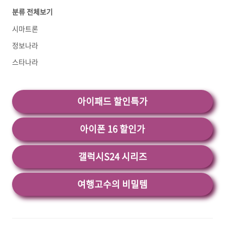
분류 전체보기
어플 소개 1) 뱃살 빼기 - 30일만에 체중 감량 어
플 소개 이 어플은 구글플레이스토어에서 "똥뱃
시마트론
살 빼는 방법"로 검색했을때 1번째로 나오는 어플
입니다. 아래는 뱃살 빼기 - 30일만에 체중 감량
정보나라
어플에 대한 자세한 설명이니 참고하세요. 집에
스타나라
서 손쉽게 지방을 연소하고 체중을 감량할 수 있
는 최적의 앱입니다. 별도의 헬스..<
아이패드 할인특가
아이폰 16 할인가
갤럭시S24 시리즈
여행고수의 비밀템