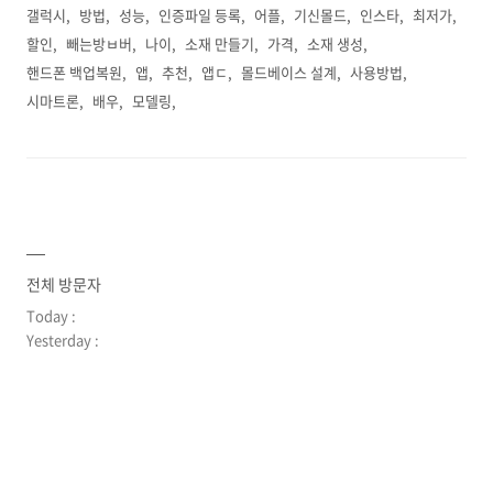
갤럭시
방법
성능
인증파일 등록
어플
기신몰드
인스타
최저가
할인
빼는방ㅂ버
나이
소재 만들기
가격
소재 생성
핸드폰 백업복원
앱
추천
앱ㄷ
몰드베이스 설계
사용방법
시마트론
배우
모델링
전체 방문자
Today :
Yesterday :