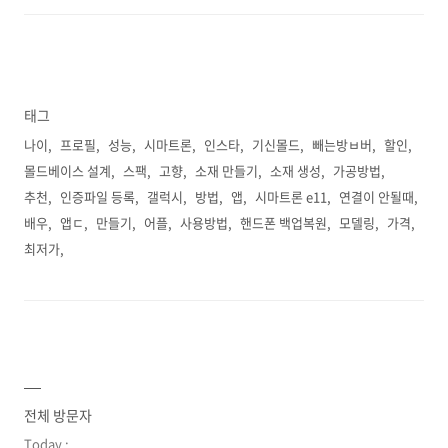
태그
나이
프로필
성능
시마트론
인스타
기신몰드
빼는방ㅂ버
할인
몰드베이스 설계
스팩
고향
소재 만들기
소재 생성
가공방법
추천
인증파일 등록
갤럭시
방법
앱
시마트론 e11
연결이 안될때
배우
앱ㄷ
만들기
어플
사용방법
핸드폰 백업복원
모델링
가격
최저가
전체 방문자
Today :