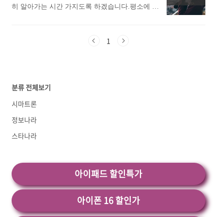
니다. 가장 인기있는 수능 영어 필수 영단어 어플
히 알아가는 시간 가지도록 하겠습니다.평소에 무
모 전투입니다. 테베라스와 에스카로스 등 요일마
에 대해 자세히 알아보고 싶다면 따라오세
료 벨소리 어플 추천 앱에 대해 궁금하셨던 분들
다 열리는 월드 던전에서는 강력한 보스와 ..<
요. 1. 25 수특수완 영단어(2025 수능특강수능
에게 추천드립니다. 아래는 구글플레이스토어에
완성) 어플 소개 1) 25 수특수완 영단어(2025 수능
서 무료 벨소리어플로 검색했을때 가장 상단에 나
1
특강수능완성) 어플 소개 이 어플은 구글플레이
오는 어플입니다. 가장 인기있는 무료 벨소리 어
스토어에서 "수능 영어 필수 영단어"로 검색했을
플에 대해 궁금하시다면 따라오세요. 1. 벨365 -
때 1번째로 나오는 어플입니다. 2025 수능특강수
벨소리/컬러링/MP3/문자음 어플 소개 1) 벨365 -
능완성 영단어 어플은 수능 영어 완벽 대비를 위
벨소리/컬러링/MP3/문자음 어플 소개 이 어플은
분류 전체보기
한 필수 도구입니다. 이 어플은 학생들이..<
구글플레이스토어에서 "무료 벨소리"로 검색했을
때 1번째로 나오는 어플입니다. 아래는 벨365 - 벨
시마트론
소리/컬러링/MP3/문자음 어플에 대한 자세한 설
정보나라
명이니 참고하세요. 1,000만 명이 인정한 벨365가
시즌2로 새롭게 시작합니다.①폰꾸미기 무료벨소
스타나라
리, MP3음악, ..<
아이패드 할인특가
아이폰 16 할인가