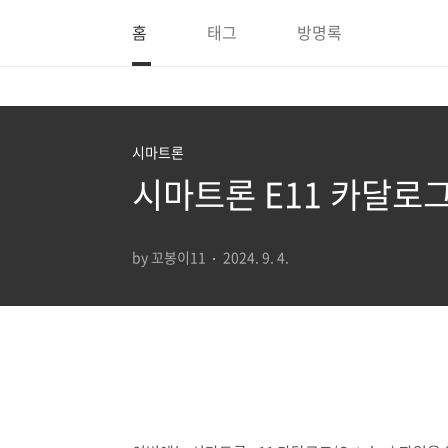
본문 바로가기
홈
태그
방명록
시마트론
시마트론 E11 카달로그
by 꼬봉이11
2024. 9. 4.