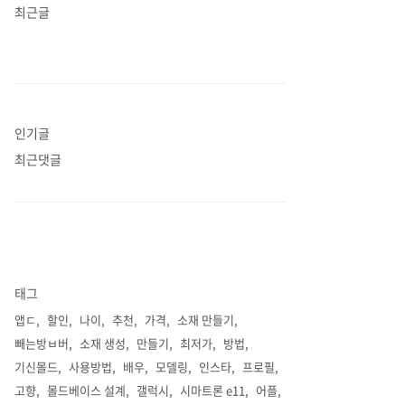
최근글
인기글
최근댓글
태그
앱ㄷ
할인
나이
추천
가격
소재 만들기
빼는방ㅂ버
소재 생성
만들기
최저가
방법
기신몰드
사용방법
배우
모델링
인스타
프로필
고향
몰드베이스 설계
갤럭시
시마트론 e11
어플